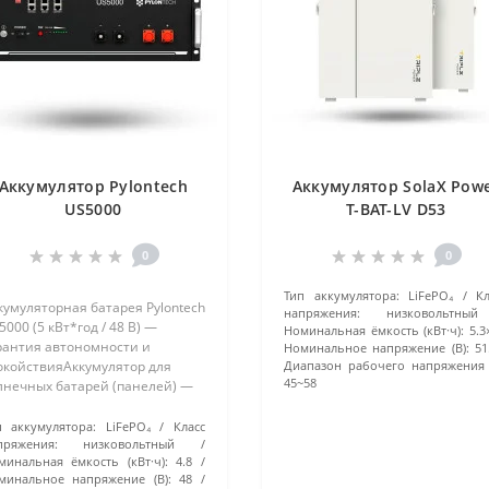
Аккумулятор Pylontech
Аккумулятор SolaX Pow
US5000
T-BAT-LV D53
0
0
Тип аккумулятора:
LiFePO₄
К
кумуляторная батарея Pylontech
напряжения:
низковольтный
5000 (5 кВт*год / 48 В) —
Номинальная ёмкость (кВт·ч):
5.3
рантия автономности и
Номинальное напряжение (В):
51
окойствияАккумулятор для
Диапазон рабочего напряжения (
45~58
лнечных батарей (панелей) —
о источник резервной энергии,
торый способен накапливать
п аккумулятора:
LiFePO₄
Класс
ектричество как от солнечных
пряжения:
низковольтный
минальная ёмкость (кВт·ч):
4.8
улей, так и о..
минальное напряжение (В):
48