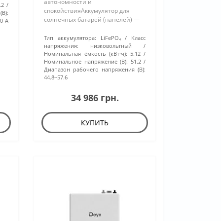
автономности и
.2
спокойствияАккумулятор для
В):
солнечных батарей (панелей) —
0 A
это источник резервной энергии,
который способен накапливать
Тип аккумулятора:
LiFePO₄
Класс
электричество как от солнечных
напряжения:
низковольтный
Номинальная ёмкость (кВт·ч):
5.12
модулей, так и от элек..
Номинальное напряжение (В):
51.2
Диапазон рабочего напряжения (В):
44.8~57.6
34 986 грн.
КУПИТЬ