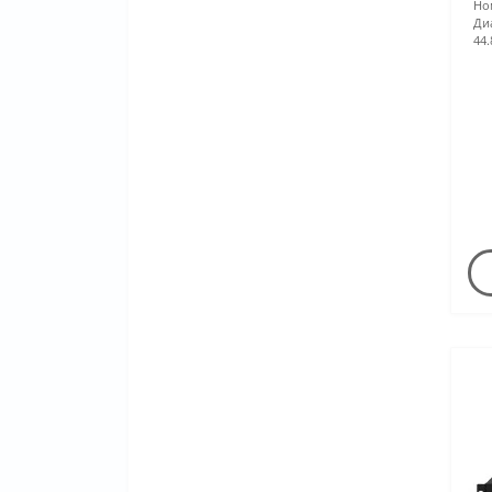
Но
Ди
44.