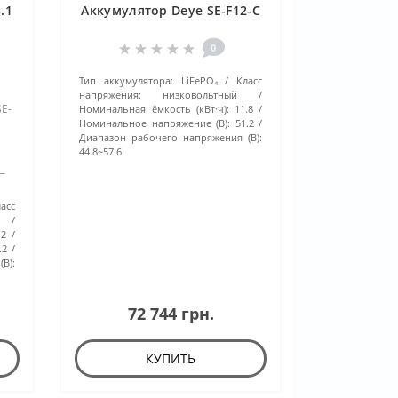
.1
Аккумулятор Deye SE-F12-С
0
Тип аккумулятора:
LiFePO₄
Класс
напряжения:
низковольтный
SE-
Номинальная ёмкость (кВт·ч):
11.8
Номинальное напряжение (В):
51.2
Диапазон рабочего напряжения (В):
44.8~57.6
—
и,
ласс
х
12
.2
В):
72 744 грн.
КУПИТЬ