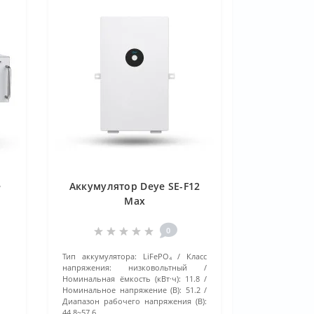
•
Аккумулятор Deye SE-F12
Max
0
Тип аккумулятора:
LiFePO₄
Класс
напряжения:
низковольтный
Номинальная ёмкость (кВт·ч):
11.8
Номинальное напряжение (В):
51.2
Диапазон рабочего напряжения (В):
44.8~57.6