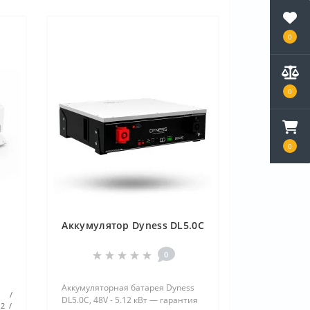
0
0
0
Аккумулятор Dyness DL5.0C
0
Аккумуляторная батарея Dyness
DL5.0C, 48V - 5.12 кВт — гарантия
12