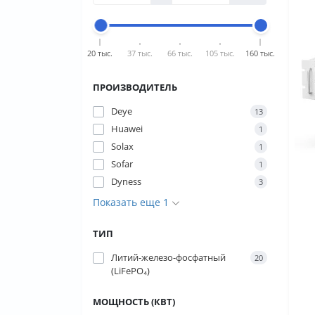
20 тыс.
37 тыс.
66 тыс.
105 тыс.
160 тыс.
ПРОИЗВОДИТЕЛЬ
Deye
13
Huawei
1
Solax
1
Sofar
1
Dyness
3
Показать еще 1
ТИП
Литий-железо-фосфатный
20
(LiFePO₄)
МОЩНОСТЬ (КВТ)