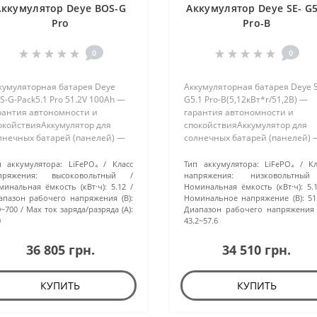
Аккумулятор Deye BOS-G
Аккумулятор Deye SE- G5
Pro
Pro-B
0
0
кумуляторная батарея Deye
Аккумуляторная батарея Deye 
S-G-Pack5.1 Pro 51.2V 100Ah —
G5.1 Pro-B(5,12кВт*г/51,2В) —
рантия автономности и
гарантия автономности и
окойствияАккумулятор для
спокойствияАккумулятор для
лнечных батарей (панелей) —
солнечных батарей (панелей) 
о источник резервной энергии,
это источник резервной энерги
торый способен накапливать
который способен накапливать
п аккумулятора:
LiFePO₄
Класс
Тип аккумулятора:
LiFePO₄
К
ектричество как от солнечных
пряжения:
высоковольтный
электричество как от солнечны
напряжения:
низковольтный
минальная ёмкость (кВт·ч):
5.12
Номинальная ёмкость (кВт·ч):
5.
улей, так и от..
модулей, так и о..
апазон рабочего напряжения (В):
Номинальное напряжение (В):
51
0~700
Max ток заряда/разряда (А):
Диапазон рабочего напряжения (
0
43.2~57.6
36 805 грн.
34 510 грн.
КУПИТЬ
КУПИТЬ