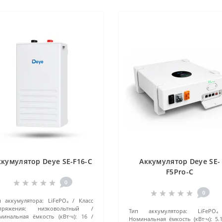
ккумулятор Deye SE-F16-С
Аккумулятор Deye SE-
F5Pro-C
0
0
п аккумулятора:
LiFePO₄
Класс
пряжения:
низковольтный
Тип аккумулятора:
LiFePO₄
минальная ёмкость (кВт·ч):
16
Номинальная ёмкость (кВт·ч):
5.