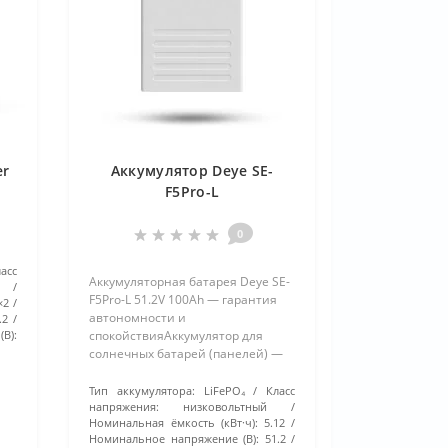
er
Аккумулятор Deye SE-
F5Pro-L
0
ласс
Аккумуляторная батарея Deye SE-
F5Pro-L 51.2V 100Ah — гарантия
×2
автономности и
.2
В):
спокойствияАккумулятор для
солнечных батарей (панелей) —
это источник резервной энергии,
который способен накапливать
Тип аккумулятора:
LiFePO₄
Класс
электричество как от солнечных
напряжения:
низковольтный
Номинальная ёмкость (кВт·ч):
5.12
модулей, так и от электр..
Номинальное напряжение (В):
51.2