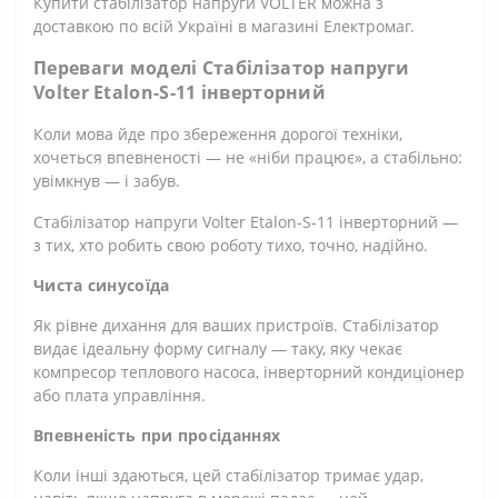
Купити стабілізатор напруги VOLTER можна з
доставкою по всій Україні в магазині Електромаг.
Переваги моделі Стабілізатор напруги
Volter Etalon-S-11 інверторний
Коли мова йде про збереження дорогої техніки,
хочеться впевненості — не «ніби працює», а стабільно:
увімкнув — і забув.
Стабілізатор напруги Volter Etalon-S-11 інверторний —
з тих, хто робить свою роботу тихо, точно, надійно.
Чиста синусоїда
Як рівне дихання для ваших пристроїв. Стабілізатор
видає ідеальну форму сигналу — таку, яку чекає
компресор теплового насоса, інверторний кондиціонер
або плата управління.
Впевненість при просіданнях
Коли інші здаються, цей стабілізатор тримає удар,