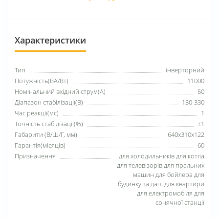
Характеристики
Тип
інверторний
Потужність(ВА/Вт)
11000
Номінальний вхідний струм(А)
50
Діапазон стабілізації(В)
130-330
Час реакції(мс)
1
Точність стабілізації(%)
±1
Габарити (В/Ш/Г, мм)
640x310x122
Гарантія(місяців)
60
Призначення
для холодильників для котла
для телевізорів для пральних
машин для бойлера для
будинку та дачі для квартири
для електромобіля для
сонячної станції