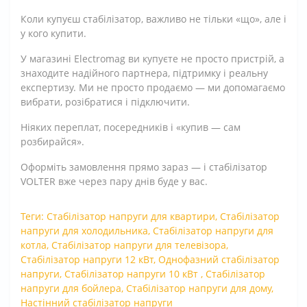
Коли купуєш стабілізатор, важливо не тільки «що», але і
у кого купити.
У магазині Electromag ви купуєте не просто пристрій, а
знаходите надійного партнера, підтримку і реальну
експертизу. Ми не просто продаємо — ми допомагаємо
вибрати, розібратися і підключити.
Ніяких переплат, посередників і «купив — сам
розбирайся».
Оформіть замовлення прямо зараз — і стабілізатор
VOLTER вже через пару днів буде у вас.
Теги:
Стабілізатор напруги для квартири
,
Стабілізатор
напруги для холодильника
,
Стабілізатор напруги для
котла
,
Стабілізатор напруги для телевізора
,
Стабілізатор напруги 12 кВт
,
Однофазний стабілізатор
напруги
,
Стабілізатор напруги 10 кВт
,
Стабілізатор
напруги для бойлера
,
Стабілізатор напруги для дому
,
Настінний стабілізатор напруги