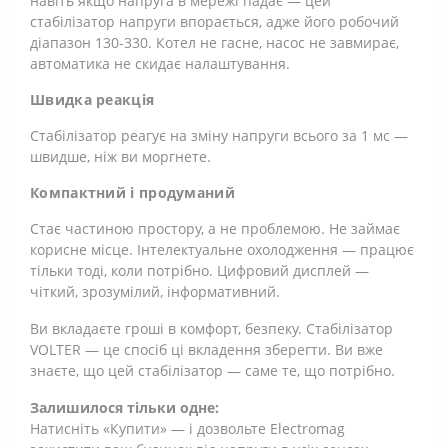
навіть якщо напруга в мережі падає — цей
стабілізатор напруги впорається, адже його робочий
діапазон 130-330. Котел не гасне, насос не завмирає,
автоматика не скидає налаштування.
Швидка реакція
Стабілізатор реагує на зміну напруги всього за 1 мс —
швидше, ніж ви моргнете.
Компактний і продуманий
Стає частиною простору, а не проблемою. Не займає
корисне місце. Інтелектуальне охолодження — працює
тільки тоді, коли потрібно. Цифровий дисплей —
чіткий, зрозумілий, інформативний.
Ви вкладаєте гроші в комфорт, безпеку. Стабілізатор
VOLTER — це спосіб ці вкладення зберегти. Ви вже
знаєте, що цей стабілізатор — саме те, що потрібно.
Залишилося тільки одне:
Натисніть «Купити» — і дозвольте Electromag