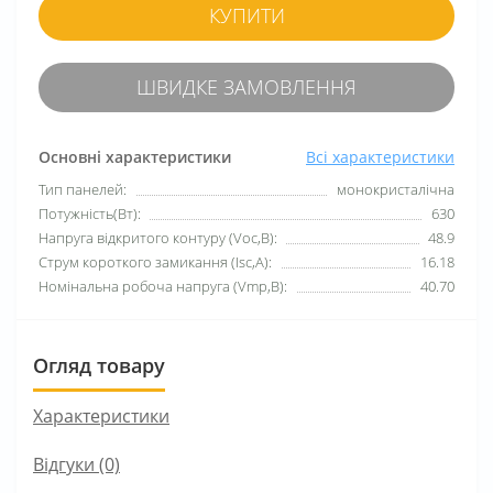
КУПИТИ
ШВИДКЕ ЗАМОВЛЕННЯ
Основні характеристики
Всі характеристики
Тип панелей:
монокристалічна
Потужність(Вт):
630
Напруга відкритого контуру (Voc,В):
48.9
Струм короткого замикання (Isc,А):
16.18
Номінальна робоча напруга (Vmp,В):
40.70
Огляд товару
Характеристики
Відгуки (0)