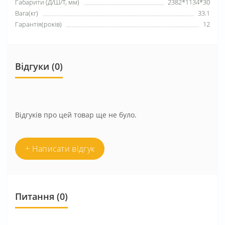
Габарити (Д/Ш/Т, мм)
2382*1134*30
Вага(кг)
33.1
Гарантія(років)
12
Відгуки (0)
Відгуків про цей товар ще не було.
+ Написати відгук
Питання
(0)