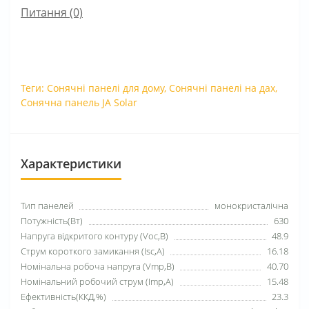
Питання
(0)
Теги:
Сонячні панелі для дому
,
Сонячні панелі на дах
,
Сонячна панель JA Solar
Характеристики
Тип панелей
монокристалічна
Потужність(Вт)
630
Напруга відкритого контуру (Voc,В)
48.9
Струм короткого замикання (Isc,А)
16.18
Номінальна робоча напруга (Vmp,В)
40.70
Номінальний робочий струм (Imp,А)
15.48
Ефективність(ККД,%)
23.3