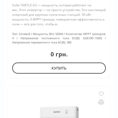
Sofar 50KTLX-G3 — мощность, которая работает на
вас. Этот инвертор — не просто устройство. Это настоящий
энергохаб для крупных солнечных станций. 50 кВт
мощности, 4 МРРТ-трекера, невероятная эффективность и
сила — всё для того, чтобы в..
Тип:
Сетевой
Мощность (Вт):
50000
Количество МРРТ трекеров:
4
Напряжение постоянного тока DC(В):
620(180~1000)
Напряжение переменного тока АС(В):
380
0 грн.
КУПИТЬ