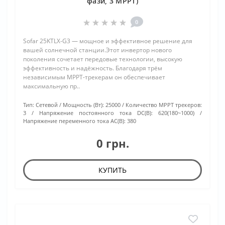
фази, 3 MPPT)
0
Sofar 25KTLX-G3 — мощное и эффективное решение для
вашей солнечной станции.Этот инвертор нового
поколения сочетает передовые технологии, высокую
эффективность и надёжность. Благодаря трём
независимым МРРТ-трекерам он обеспечивает
максимальную пр..
Тип:
Сетевой
Мощность (Вт):
25000
Количество МРРТ трекеров:
3
Напряжение постоянного тока DC(В):
620(180~1000)
Напряжение переменного тока АС(В):
380
0 грн.
КУПИТЬ