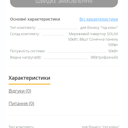
ШВИДКЕ ЗАМОВЛЕННЯ
Основні характеристики
Всі характеристики
Тип комплекту:
для бізнесу "під ключ"
Склад комплекту:
Мережевий інвертор SOLAX
50кВт; 88шт Сонячна панель
590вт
Потужність системи:
50кВт
Вхідна напруга(В):
380(трифазний)
Характеристики
Відгуки (0)
Питання
(0)
Тип комплекту
для бізнесу
"
під ключ
"