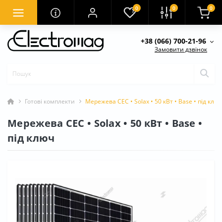
0
0
0
+38 (066) 700-21-96
Замовити дзвінок
Готові комплекти
Мережева СЕС • Solax • 50 кВт • Base • під клю
Мережева СЕС • Solax • 50 кВт • Base •
під ключ