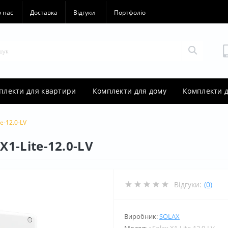
 нас
Доставка
Відгуки
Портфоліо
плекти для квартири
Комплекти для дому
Комплекти д
e-12.0-LV
X1-Lite-12.0-LV
Відгуки:
(0)
Виробник:
SOLAX