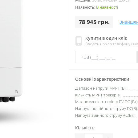
Модель:
Solax X1-Lite-12.0-LV
Наявність:
В наявності
78 945 грн.
Знайшл
Купити в один клік
Введіть номер телефону і м
Основні характеристики
Діапазон напруги MPPT (B):
Кількість МРРТ трекерів:
Max потужність стрінгу PV DC (Вт)
Напруга постійного струму DC(В):
Напруга змінного струму АС(В):
Кількість:
-
+