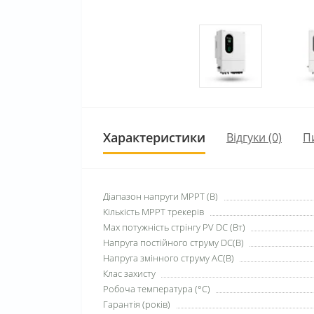
Характеристики
Відгуки (0)
П
Діапазон напруги MPPT (B)
Кількість МРРТ трекерів
Max потужність стрінгу PV DC (Вт)
Напруга постійного струму DC(В)
Напруга змінного струму АС(В)
Клас захисту
Робоча температура (°C)
Гарантія (років)