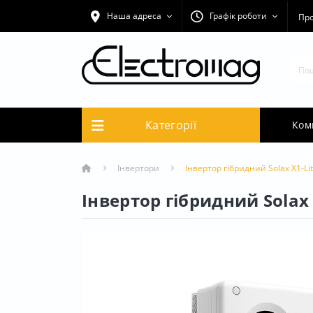
Наша адреса
Графік роботи
Про
Категорії
Ком
Інвертори
Інвертор гібридний Solax X1-Lit
Інвертор гібридний Solax 