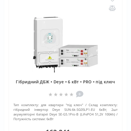
Гібридний ДБЖ • Deye • 6 кВт • PRO • під ключ
0
Тип комплекту:
для квартири "під ключ"
Склад комплекту:
гібридний інвертор Deye SUN-6k-SG05LP1-EU 6кВт; 2шт
акумуляторні батареї Deye SE-G5.1Pro-B (LiFePO4 51,2V 100Ah)
Потужність системи:
6кВт