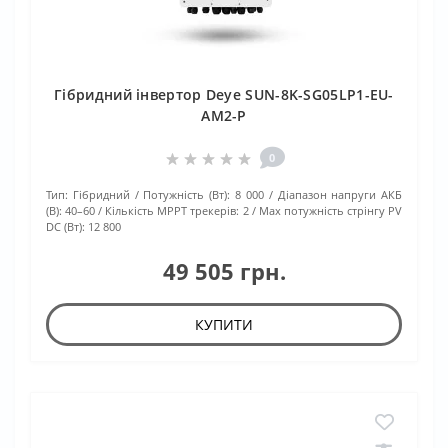
Гібридний інвертор Deye SUN-8K-SG05LP1-EU-
AM2-P
0
Тип:
Гібридний
Потужність (Вт):
8 000
Діапазон напруги АКБ
(В):
40–60
Кількість МРРТ трекерів:
2
Max потужність стрінгу PV
DC (Вт):
12 800
49 505 грн.
КУПИТИ