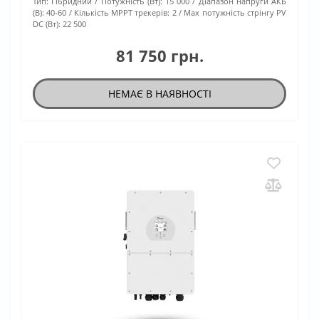
Тип:
Гібридний
Потужність (Вт):
15 000
Діапазон напруги АКБ
(В):
40-60
Кількість МРРТ трекерів:
2
Max потужність стрінгу PV
DC (Вт):
22 500
81 750 грн.
НЕМАЄ В НАЯВНОСТІ