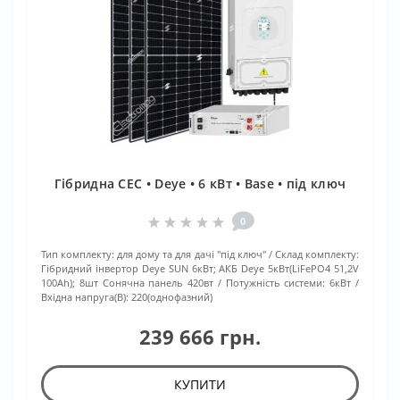
Гібридна СЕС • Deye • 6 кВт • Base • під ключ
0
Тип комплекту:
для дому та для дачі "під ключ"
Склад комплекту:
Гібридний інвертор Deye SUN 6кВт; АКБ Deye 5кВт(LiFePO4 51,2V
100Ah); 8шт Сонячна панель 420вт
Потужність системи:
6кВт
Вхідна напруга(В):
220(однофазний)
239 666 грн.
КУПИТИ