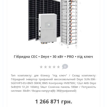
Гібридна СЕС • Deye • 30 кВт • PRO • під ключ
0
Тип комплекту:
для бізнесу "під ключ"
Склад комплекту:
Гібридний інвертор трифазний високовольтний Deye SUN-30K-
SG01HP3-EU-BM3 30KW; BMS Контролер HVB750V; 12шт АКБ Deye
5кВт(HV 51,2V 100Ah); 54шт Сонячна панель 590вт
Потужність
системи:
30кВт
Вхідна напруга(В):
380(трифазний)
1 266 871 грн.