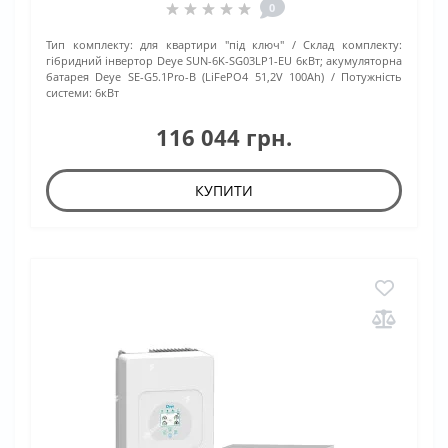
0
Тип комплекту:
для квартири "під ключ"
Склад комплекту:
гібридний інвертор Deye SUN-6K-SG03LP1-EU 6кВт; акумуляторна
батарея Deye SE-G5.1Pro-B (LiFePO4 51,2V 100Ah)
Потужність
системи:
6кВт
116 044 грн.
КУПИТИ