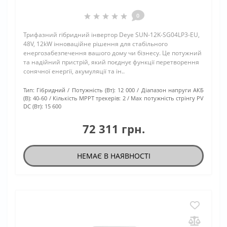
0
Трифазний гібридний інвертор Deye SUN-12K-SG04LP3-EU,
48V, 12kW інноваційне рішення для стабільного
енергозабезпечення вашого дому чи бізнесу. Це потужний
та надійний пристрій, який поєднує функції перетворення
сонячної енергії, акумуляції та ін..
Тип:
Гібридний
Потужність (Вт):
12 000
Діапазон напруги АКБ
(В):
40-60
Кількість МРРТ трекерів:
2
Max потужність стрінгу PV
DC (Вт):
15 600
72 311 грн.
НЕМАЄ В НАЯВНОСТІ