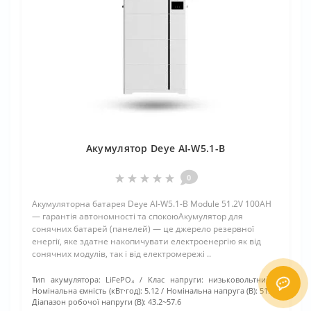
Акумулятор Deye AI-W5.1-B
0
Акумуляторна батарея Deye AI-W5.1-B Module 51.2V 100AH
— гарантія автономності та спокоюАкумулятор для
сонячних батарей (панелей) — це джерело резервної
енергії, яке здатне накопичувати електроенергію як від
сонячних модулів, так і від електромережі ..
Тип акумулятора:
LiFePO₄
Клас напруги:
низьковольтний
Номінальна ємність (кВт·год):
5.12
Номінальна напруга (В):
51.2
Діапазон робочої напруги (В):
43.2~57.6