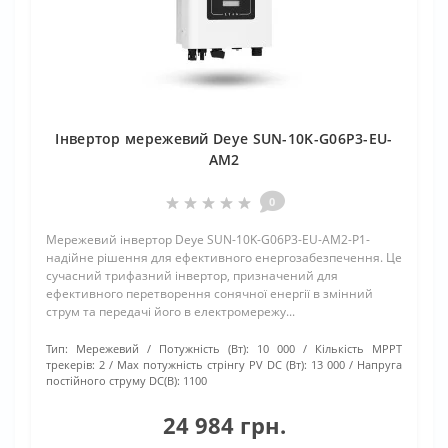
Інвертор мережевий Deye SUN-10K-G06P3-EU-
AM2
0
Мережевий інвертор Deye SUN-10K-G06P3-EU-AM2-P1-
надійне рішення для ефективного енергозабезпечення. Це
сучасний трифазний інвертор, призначений для
ефективного перетворення сонячної енергії в змінний
струм та передачі його в електромережу...
Тип:
Мережевий
Потужність (Вт):
10 000
Кількість МРРТ
трекерів:
2
Max потужність стрінгу PV DC (Вт):
13 000
Напруга
постійного струму DC(В):
1100
24 984 грн.