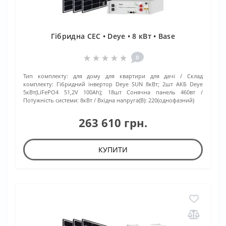
Гібридна СЕС • Deye • 8 кВт • Base
0
Тип комплекту:
для дому для квартири для дачі
Склад
комплекту:
Гібридний інвертор Deye SUN 8кВт; 2шт АКБ Deye
5кВт(LiFePO4 51,2V 100Ah); 18шт Сонячна панель 460вт
Потужність системи:
8кВт
Вхідна напруга(В):
220(однофазний)
263 610 грн.
КУПИТИ