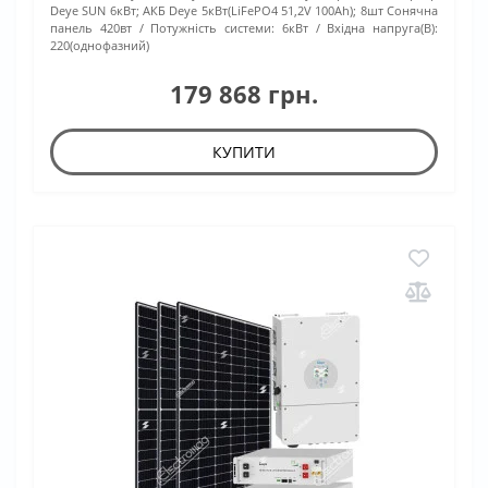
Deye SUN 6кВт; АКБ Deye 5кВт(LiFePO4 51,2V 100Ah); 8шт Сонячна
панель 420вт
Потужність системи:
6кВт
Вхідна напруга(В):
220(однофазний)
179 868 грн.
КУПИТИ