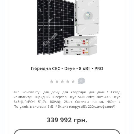
Гібридна СЕС • Deye • 8 кВт • PRO
0
Тип комплекту:
для дому для квартири для дачі
Склад
комплекту:
Гібридний інвертор Deye SUN 8кВт; 3шт АКБ Deye
5кВт(LiFePO4 51,2V 100Ah); 26шт Сонячна панель 460вт
Потужність системи:
8кВт
Вхідна напруга(В):
220(однофазний)
339 992 грн.