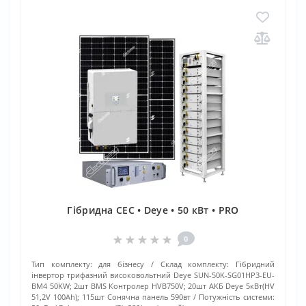
Гібридна СЕС • Deye • 50 кВт • PRO
0
Тип комплекту:
для бізнесу
Склад комплекту:
Гібридний
інвертор трифазний високовольтний Deye SUN-50K-SG01HP3-EU-
BM4 50KW; 2шт BMS Контролер HVB750V; 20шт АКБ Deye 5кВт(HV
51,2V 100Ah); 115шт Сонячна панель 590вт
Потужність системи: