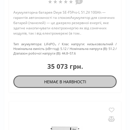
0
Акумуляторна батарея Deye SE-F5Pro-L 51.2V 100Ah —
гарантія автономності та спокоюАкумулятор для сонячних
батарей (панелей) — це джерело резервної енергії, яке
здатне накопичувати електроенергію як від сонячних
модулів, так і від електромережі (в том..
Тип акумулятора:
LiFePO₄
Клас напруги:
низьковольтний
Номінальна ємність (кВт·год):
5.12
Номінальна напруга (В):
51.2
Діапазон робочої напруги (В):
44.8~57.6
35 073 грн.
НЕМАЄ В НАЯВНОСТІ