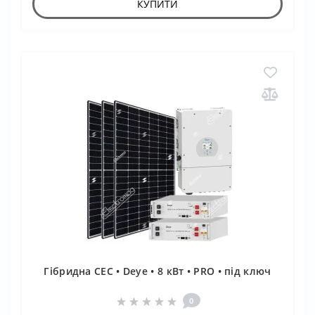
КУПИТИ
Гібридна СЕС • Deye • 8 кВт • PRO • під ключ
0