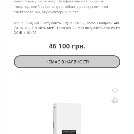
вашого дому чи бізнесу. Це ефективний гібридний
інвертор, який забезпечує стабільну роботу сонячної
електростанції, акумуляторної систе..
Тип:
Гібридний
Потужність (Вт):
8 000
Діапазон напруги АКБ
(В):
40–60
Кількість МРРТ трекерів:
2
Max потужність стрінгу PV
DC (Вт):
10 400
46 100 грн.
НЕМАЄ В НАЯВНОСТІ