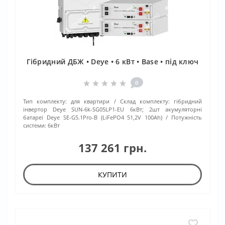
Гібридний ДБЖ • Deye • 6 кВт • Base • під ключ
0
Тип комплекту:
для квартири
Склад комплекту:
гібридний
інвертор Deye SUN-6k-SG05LP1-EU 6кВт; 2шт акумуляторні
батареї Deye SE-G5.1Pro-B (LiFePO4 51,2V 100Ah)
Потужність
системи:
6кВт
137 261 грн.
КУПИТИ