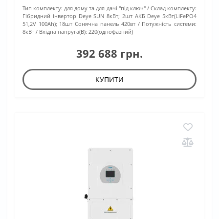
Тип комплекту:
для дому та для дачі "під ключ"
Склад комплекту:
Гібридний інвертор Deye SUN 8кВт; 2шт АКБ Deye 5кВт(LiFePO4
51,2V 100Ah); 18шт Сонячна панель 420вт
Потужність системи:
8кВт
Вхідна напруга(В):
220(однофазний)
392 688 грн.
КУПИТИ