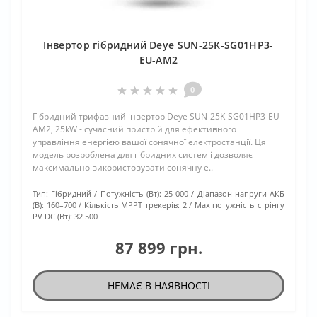
Інвертор гібридний Deye SUN-25K-SG01HP3-
EU-AM2
0
Гібридний трифазний інвертор Deye SUN-25K-SG01HP3-EU-
AM2, 25kW - сучасний пристрій для ефективного
управління енергією вашої сонячної електростанції. Ця
модель розроблена для гібридних систем і дозволяє
максимально використовувати сонячну е..
Тип:
Гібридний
Потужність (Вт):
25 000
Діапазон напруги АКБ
(В):
160–700
Кількість МРРТ трекерів:
2
Max потужність стрінгу
PV DC (Вт):
32 500
87 899 грн.
НЕМАЄ В НАЯВНОСТІ