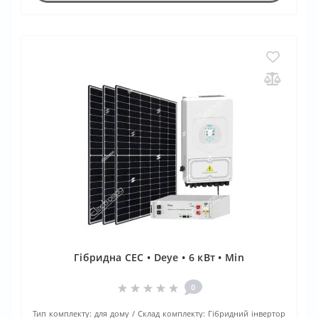
Гібридна СЕС • Deye • 6 кВт • Min
0
Тип комплекту:
для дому
Склад комплекту:
Гібридний інвертор