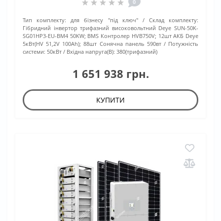
0
Тип комплекту:
для бізнесу "під ключ"
Склад комплекту:
Гібридний інвертор трифазний високовольтний Deye SUN-50K-
SG01HP3-EU-BM4 50KW; BMS Контролер HVB750V; 12шт АКБ Deye
5кВт(HV 51,2V 100Ah); 88шт Сонячна панель 590вт
Потужність
системи:
50кВт
Вхідна напруга(В):
380(трифазний)
1 651 938 грн.
КУПИТИ