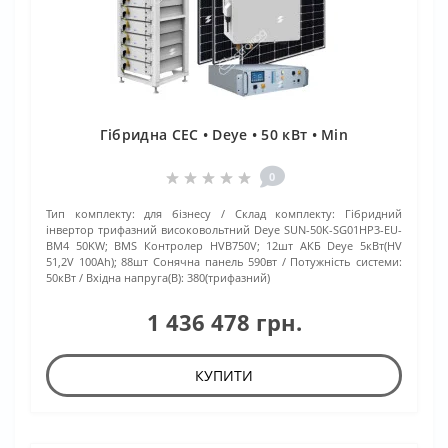
Гібридна СЕС • Deye • 50 кВт • Min
0
Тип комплекту:
для бізнесу
Склад комплекту:
Гібридний
інвертор трифазний високовольтний Deye SUN-50K-SG01HP3-EU-
BM4 50KW; BMS Контролер HVB750V; 12шт АКБ Deye 5кВт(HV
51,2V 100Ah); 88шт Сонячна панель 590вт
Потужність системи:
50кВт
Вхідна напруга(В):
380(трифазний)
1 436 478 грн.
КУПИТИ