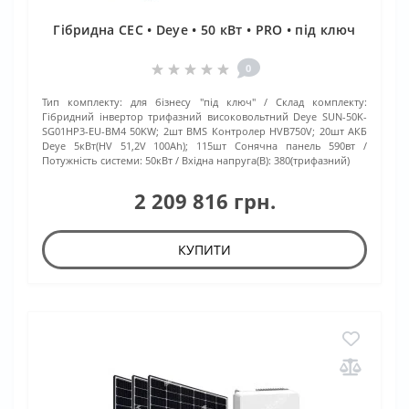
Гібридна СЕС • Deye • 50 кВт • PRO • під ключ
0
Тип комплекту:
для бізнесу "під ключ"
Склад комплекту:
Гібридний інвертор трифазний високовольтний Deye SUN-50K-
SG01HP3-EU-BM4 50KW; 2шт BMS Контролер HVB750V; 20шт АКБ
Deye 5кВт(HV 51,2V 100Ah); 115шт Сонячна панель 590вт
Потужність системи:
50кВт
Вхідна напруга(В):
380(трифазний)
2 209 816 грн.
КУПИТИ