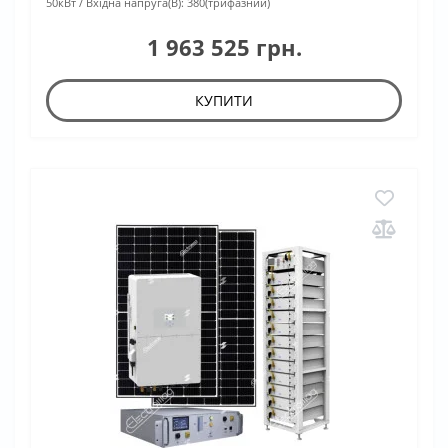
50кВт
Вхідна напруга(В):
380(трифазний)
1 963 525 грн.
КУПИТИ