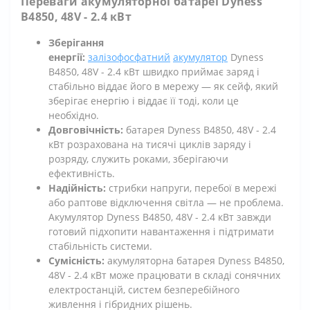
Переваги акумуляторної батареї Dyness
B4850, 48V - 2.4 кВт
Зберігання
енергії:
залізофосфатний
акумулятор
Dyness
B4850, 48V - 2.4 кВт швидко приймає заряд і
стабільно віддає його в мережу — як сейф, який
зберігає енергію і віддає її тоді, коли це
необхідно.
Довговічність:
батарея Dyness B4850, 48V - 2.4
кВт розрахована на тисячі циклів заряду і
розряду, служить роками, зберігаючи
ефективність.
Надійність:
стрибки напруги, перебої в мережі
або раптове відключення світла — не проблема.
Акумулятор Dyness B4850, 48V - 2.4 кВт завжди
готовий підхопити навантаження і підтримати
стабільність системи.
Сумісність:
акумуляторна батарея Dyness B4850,
48V - 2.4 кВт може працювати в складі сонячних
електростанцій, систем безперебійного
живлення і гібридних рішень.