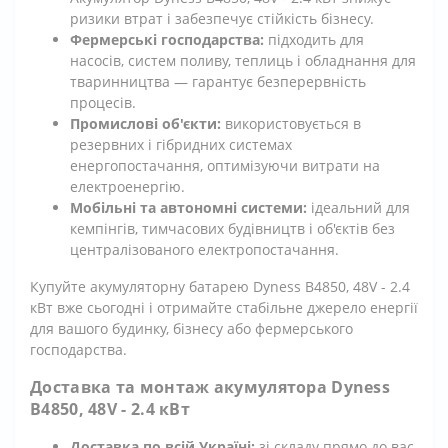
ризики втрат і забезпечує стійкість бізнесу.
Фермерські господарства:
підходить для
насосів, систем поливу, теплиць і обладнання для
тваринництва — гарантує безперервність
процесів.
Промислові об'єкти:
використовується в
резервних і гібридних системах
енергопостачання, оптимізуючи витрати на
електроенергію.
Мобільні та автономні системи:
ідеальний для
кемпінгів, тимчасових будівництв і об'єктів без
централізованого електропостачання.
Купуйте акумуляторну батарею Dyness B4850, 48V - 2.4
кВт вже сьогодні і отримайте стабільне джерело енергії
для вашого будинку, бізнесу або фермерського
господарства.
Доставка та монтаж акумулятора Dyness
B4850, 48V - 2.4 кВт
Доставка по всій Україні:
зі складу прямо до вас