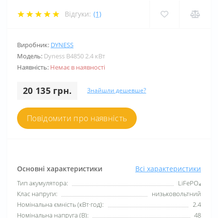
Відгуки:
(1)
Виробник:
DYNESS
Модель:
Dyness B4850 2.4 кВт
Наявність:
Немає в наявності
20 135 грн.
Знайшли дешевше?
Повідомити про наявність
Основні характеристики
Всі характеристики
Тип акумулятора:
LiFePO₄
Клас напруги:
низьковольтний
Номінальна ємність (кВт·год):
2.4
Номінальна напруга (В):
48