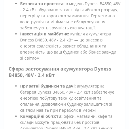
Безпека та простота:
в модель Dyness B4850, 48V
- 2.4 кВт вбудовано захист від глибокого розряду,
перегріву та короткого замикання. Герметична
конструкція та мінімальне обслуговування
забезпечують зручність експлуатації.
Інвестиція в майбутнє:
купівля акумулятора
Dyness B4850, 48V - 2.4 кВт — це внесок в
енергонезалежність, захист обладнання та
впевненість, що ваш будинок або бізнес завжди
зі світлом.
Сфера застосування акумулятора Dyness
B4850, 48V - 2.4 кВт
Приватні будинки та дачі:
акумуляторна
батарея Dyness B4850, 48V - 2.4 кВт забезпечує
енергією побутову техніку, освітлення та
опалення, дозволяючи будинку залишатися зі
світлом навіть при перебоях в мережі.
Комерційні об'єкти:
офіси, магазини, кафе та
склади можуть працювати без простоїв.
Акумулятор Dyness B4850, 48V - 2.4 кВт знижує