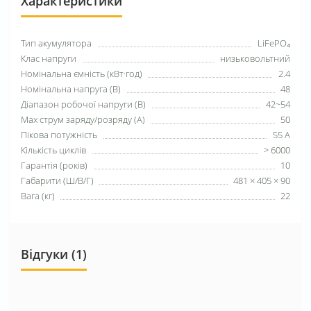
Характеристики
Тип акумулятора
LiFePO₄
Клас напруги
низьковольтний
Номінальна ємність (кВт·год)
2.4
Номінальна напруга (В)
48
Діапазон робочої напруги (В)
42~54
Max струм заряду/розряду (А)
50
Пікова потужність
55 А
Кількість циклів
> 6000
Гарантія (років)
10
Габарити (Ш/В/Г)
481 × 405 × 90
Вага (кг)
22
Відгуки (1)