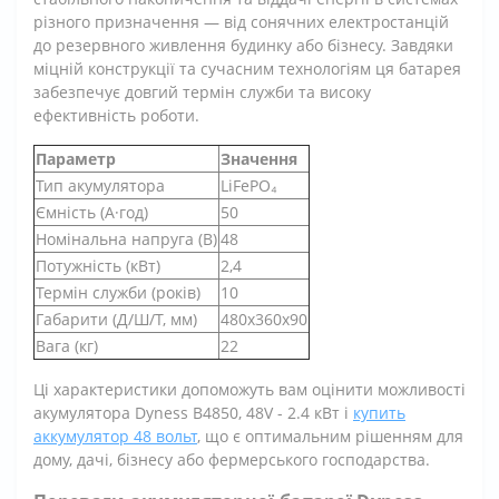
різного призначення — від сонячних електростанцій
до резервного живлення будинку або бізнесу. Завдяки
міцній конструкції та сучасним технологіям ця батарея
забезпечує довгий термін служби та високу
ефективність роботи.
Параметр
Значення
Тип акумулятора
LiFePO₄
Ємність (А·год)
50
Номінальна напруга (В)
48
Потужність (кВт)
2,4
Термін служби (років)
10
Габарити (Д/Ш/Т, мм)
480x360x90
Вага (кг)
22
Ці характеристики допоможуть вам оцінити можливості
акумулятора Dyness B4850, 48V - 2.4 кВт і
купить
аккумулятор 48 вольт
, що є оптимальним рішенням для
дому, дачі, бізнесу або фермерського господарства.