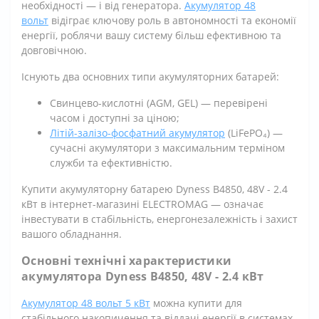
необхідності — і від генератора.
Акумулятор 48
вольт
відіграє ключову роль в автономності та економії
енергії, роблячи вашу систему більш ефективною та
довговічною.
Існують два основних типи акумуляторних батарей:
Свинцево-кислотні (AGM, GEL) — перевірені
часом і доступні за ціною;
Літій-залізо-фосфатний акумулятор
(LiFePO₄) —
сучасні акумулятори з максимальним терміном
служби та ефективністю.
Купити акумуляторну батарею Dyness B4850, 48V - 2.4
кВт в інтернет-магазині ELECTROMAG — означає
інвестувати в стабільність, енергонезалежність і захист
вашого обладнання.
Основні технічні характеристики
акумулятора Dyness B4850, 48V - 2.4 кВт
Акумулятор 48 вольт 5 кВт
можна купити для
стабільного накопичення та віддачі енергії в системах