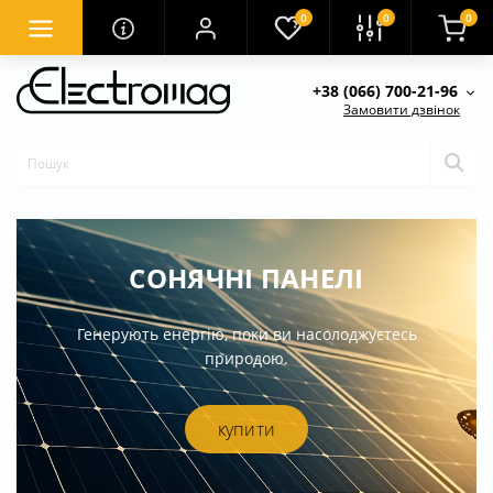
0
0
0
+38 (066) 700-21-96
Замовити дзвінок
СОНЯЧНІ ПАНЕЛІ
Генерують енергію, поки ви насолоджуєтесь
природою.
купити